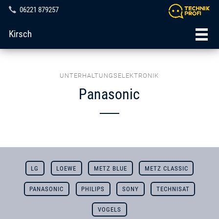
06221 879257
Kirsch
UNTERHALTUNGSELEKTRONIK
Panasonic
LG
LOEWE
METZ BLUE
METZ CLASSIC
PANASONIC
PHILIPS
SONY
TECHNISAT
VOGELS