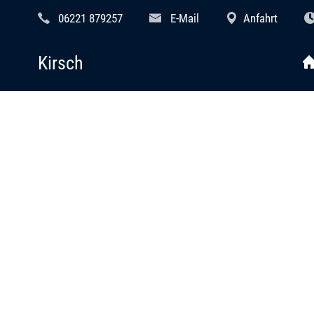
06221 879257
E-Mail
Anfahrt
Kirsch